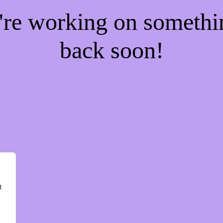
e're working on someth
back soon!
t