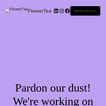
FlowerTea
Bejelentkezés
Pardon our dust!
We're working on